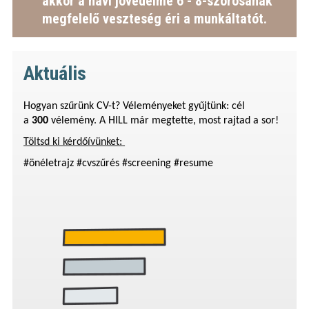
akkor a havi jövedelme 6 - 8-szorosának
megfelelő veszteség éri a munkáltatót.
Aktuális
Hogyan szűrünk
CV-t
? Véleményeket gyűjtünk: cél
a
300
vélemény. A HILL már megtette, most rajtad a sor!
Töltsd ki kérdőívünket:
#önéletrajz #
cvszűrés
#
screening
#
resume