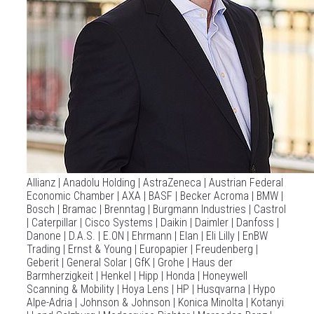
Allianz | Anadolu Holding | AstraZeneca | Austrian Federal
Economic Chamber | AXA | BASF | Becker Acroma | BMW |
Bosch | Bramac | Brenntag | Burgmann Industries | Castrol
| Caterpillar | Cisco Systems | Daikin | Daimler | Danfoss |
Danone | D.A.S. | E.ON | Ehrmann | Elan | Eli Lilly | EnBW
Trading | Ernst & Young | Europapier | Freudenberg |
Geberit | General Solar | GfK | Grohe | Haus der
Barmherzigkeit | Henkel | Hipp | Honda | Honeywell
Scanning & Mobility | Hoya Lens | HP | Husqvarna | Hypo
Alpe-Adria | Johnson & Johnson | Konica Minolta | Kotanyi