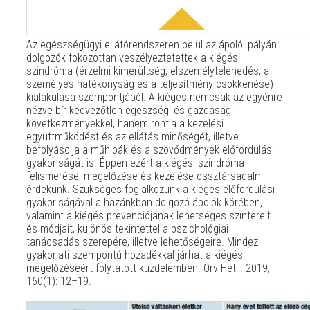
Az egészségügyi ellátórendszeren belül az ápolói pályán
dolgozók fokozottan veszélyeztetettek a kiégési
szindróma (érzelmi kimerültség, elszemélytelenedés, a
személyes hatékonyság és a teljesítmény csökkenése)
kialakulása szempontjából. A kiégés nemcsak az egyénre
nézve bír kedvezőtlen egészségi és gazdasági
következményekkel, hanem rontja a kezelési
együttműködést és az ellátás minőségét, illetve
befolyásolja a műhibák és a szövődmények előfordulási
gyakoriságát is. Éppen ezért a kiégési szindróma
felismerése, megelőzése és kezelése össztársadalmi
érdekünk. Szükséges foglalkozunk a kiégés előfordulási
gyakoriságával a hazánkban dolgozó ápolók körében,
valamint a kiégés prevenciójának lehetséges színtereit
és módjait, különös tekintettel a pszichológiai
tanácsadás szerepére, illetve lehetőségeire. Mindez
gyakorlati szempontú hozadékkal járhat a kiégés
megelőzéséért folytatott küzdelemben. Orv Hetil. 2019;
160(1): 12–19.