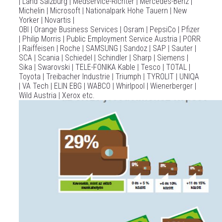
| Land Salzburg | Medservice-Richter | Mercedes-Benz |
Michelin | Microsoft | Nationalpark Hohe Tauern | New
Yorker | Novartis |
OBI | Orange Business Services | Osram | PepsiCo | Pfizer
| Philip Morris | Public Employment Service Austria | PORR
| Raiffeisen | Roche | SAMSUNG | Sandoz | SAP | Sauter |
SCA | Scania | Schiedel | Schindler | Sharp | Siemens |
Sika | Swarovski | TELE-FONIKA Kable | Tesco | TOTAL |
Toyota | Treibacher Industrie | Triumph | TYROLIT | UNIQA
| VA Tech | ELIN EBG | WABCO | Whirlpool | Wienerberger |
Wild Austria | Xerox etc.