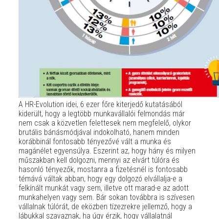
A HR-Evolution idei, 6 ezer főre kiterjedő kutatásából
kiderült, hogy a legtöbb munkavállalói felmondás már
nem csak a közvetlen felettesek nem megfelelő, olykor
brutális bánásmódjával indokolható, hanem minden
korábbinál fontosabb tényezővé vált a munka és
magánélet egyensúlya. Eszerint az, hogy hány és milyen
műszakban kell dolgozni, mennyi az elvárt túlóra és
hasonló tényezők, mostanra a fizetésnél is fontosabb
témává váltak abban, hogy egy dolgozó elvállalja-e a
felkínált munkát vagy sem, illetve ott marad-e az adott
munkahelyen vagy sem. Bár sokan továbbra is szívesen
vállalnak túlórát, de eközben tízezrekre jellemző, hogy a
lábukkal szavaznak, ha úgy érzik, hogy vállalatnál